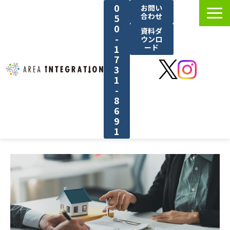
0
お問い
合わせ
5
0
資料ダ
-
ウンロ
1
ード
7
3
1
-
8
6
9
1
選ばれる理由
サービス紹介
料金
導入事例
ブログ