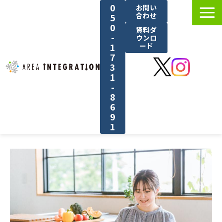
0
お問い
合わせ
5
0
資料ダ
-
ウンロ
1
ード
7
3
1
-
8
6
9
1
選ばれる理由
サービス紹介
料金
導入事例
ブログ