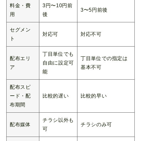
料金・費
3円〜10円前
3〜5円前後
用
後
セグメン
対応可
対応不可
ト
丁目単位でも
配布エリ
丁目単位での指定は
自由に設定可
ア
基本不可
能
配布スピ
ード・配
比較的遅い
比較的早い
布期間
チラシ以外も
配布媒体
チラシのみ可
可