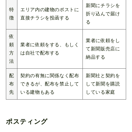
新聞にチラシを
特
エリア内の建物のポストに
折り込んで届け
徴
直接チラシを投函する
る
依
業者に依頼をし
頼
業者に依頼をする、もしく
て新聞販売店に
方
は自社で配布する
納品する
法
配
契約の有無に関係なく配布
新聞社と契約を
布
できるが、配布を禁止して
して新聞を購読
先
いる建物もある
している家庭
ポスティング