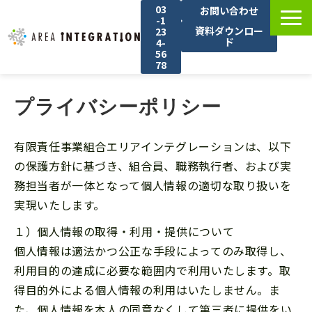
03
お問い合わせ
-1
資料ダウンロー
23
ド
4-
56
78
選ばれる理由
プライバシーポリシー
サービス紹介
料金
有限責任事業組合エリアインテグレーションは、以下
導入事例
の保護方針に基づき、組合員、職務執行者、および実
務担当者が一体となって個人情報の適切な取り扱いを
ブログ
実現いたします。
よくあるご質問
１）個人情報の取得・利用・提供について
個人情報は適法かつ公正な手段によってのみ取得し、
利用目的の達成に必要な範囲内で利用いたします。取
得目的外による個人情報の利用はいたしません。ま
た、個人情報を本人の同意なくして第三者に提供をい