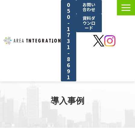
0
お問い
合わせ
5
0
資料ダ
-
ウンロ
1
ード
7
3
1
-
8
6
9
1
選ばれる理由
サービス紹介
導入事例
料金
導入事例
ブログ