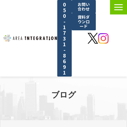
0
お問い
合わせ
5
0
資料ダ
-
ウンロ
1
ード
7
3
1
-
8
6
9
1
選ばれる理由
サービス紹介
ブログ
料金
導入事例
ブログ