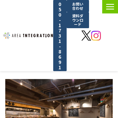
0
お問い
合わせ
5
0
資料ダ
-
ウンロ
1
ード
7
3
1
-
8
6
9
1
選ばれる理由
サービス紹介
料金
導入事例
ブログ