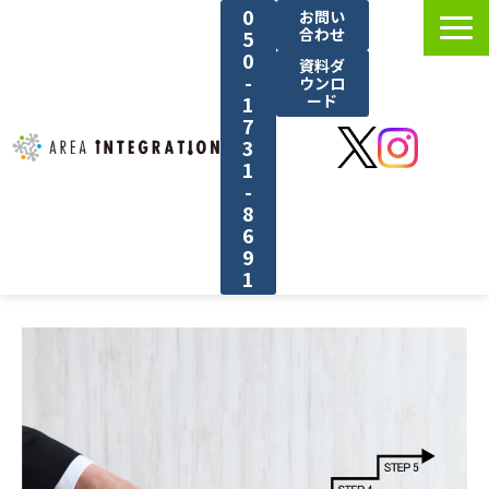
0
お問い
合わせ
5
0
資料ダ
-
ウンロ
1
ード
7
3
1
-
8
6
9
1
選ばれる理由
サービス紹介
料金
導入事例
ブログ