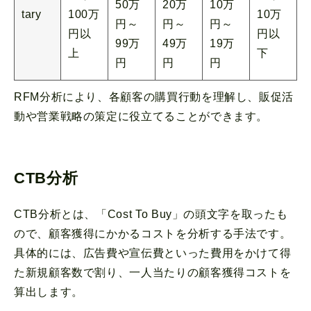
50万
20万
10万
tary
100万
10万
円～
円～
円～
円以
円以
99万
49万
19万
上
下
円
円
円
RFM分析により、各顧客の購買行動を理解し、販促活
動や営業戦略の策定に役立てることができます。
CTB分析
CTB分析とは、「Cost To Buy」の頭文字を取ったも
ので、顧客獲得にかかるコストを分析する手法です。
具体的には、広告費や宣伝費といった費用をかけて得
た新規顧客数で割り、一人当たりの顧客獲得コストを
算出します。