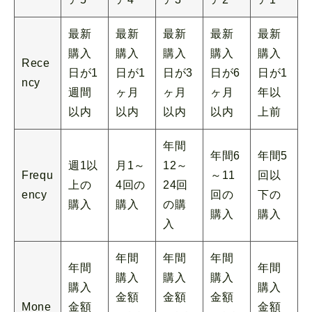
最新
最新
最新
最新
最新
購入
購入
購入
購入
購入
Rece
日が1
日が1
日が3
日が6
日が1
ncy
週間
ヶ月
ヶ月
ヶ月
年以
以内
以内
以内
以内
上前
年間
年間6
年間5
週1以
月1～
12～
Frequ
～11
回以
上の
4回の
24回
ency
回の
下の
購入
購入
の購
購入
購入
入
年間
年間
年間
年間
年間
購入
購入
購入
購入
購入
金額
金額
金額
Mone
金額
金額